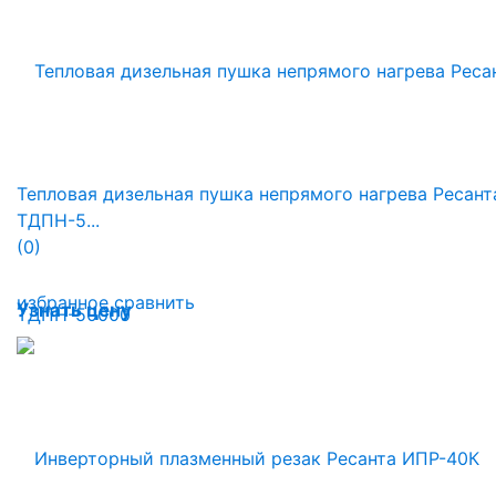
Тепловая дизельная пушка непрямого нагрева Ресант
ТДПН-5...
(0)
избранное
сравнить
Узнать цену