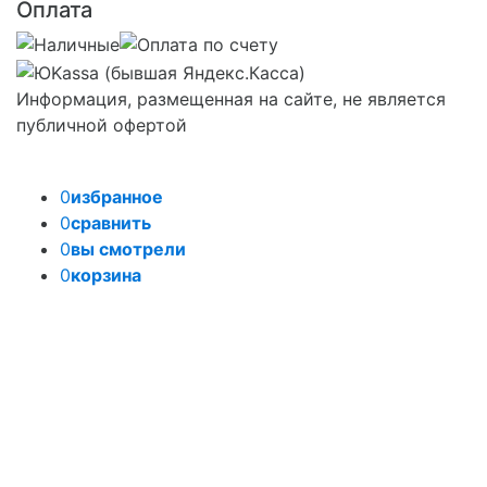
Оплата
Информация, размещенная на сайте, не является
публичной офертой
0
избранное
0
сравнить
0
вы смотрели
0
корзина
Задать вопрос