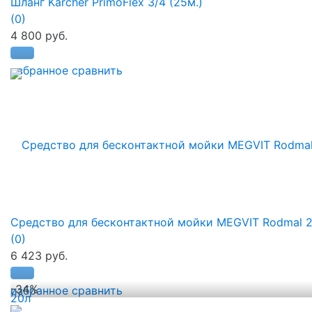
Шланг Karcher PrimoFlex 3/4 (25м.)
(0)
4 800 руб.
избранное
сравнить
Средство для бесконтактной мойки MEGVIT Rodmal 
(0)
6 423 руб.
-34%
избранное
сравнить