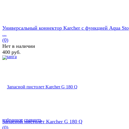
Универсальный коннектор Karcher с функцией Aqua Sto
...
(0)
Нет в наличии
400 руб.
избранное
сравнить
Запасной пистолет Karcher G 180 Q
(0)