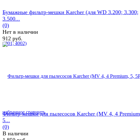
Бумажные фильтр-мешки Karcher (для WD 3.200; 3.300;
3.500...
(0)
Нет в наличии
912 руб.
избранное
сравнить
Фильтр-мешки для пылесосов Karcher (MV 4, 4 Premium,
5...
(0)
В наличии