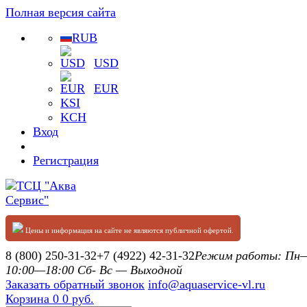
Полная версия сайта
RUB
USD
EUR
KSI
KCH
Вход
Регистрация
Цены и информация на сайте не являются публичной офертой.
8 (800) 250-31-32
+7 (4922) 42-31-32
Режим работы: П
10:00—18:00 Сб- Вс — Выходной
Заказать обратный звонок
info@aquaservice-vl.ru
Корзина
0
0 руб.