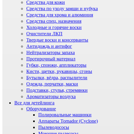
Средства для кожи
Средства по уходу замши и нубука
Средства для хрома и алюминия
Средства спец. назначения
Холодные и горячие воски
Очистители ЛКП
Твердые воски и консерванты
Антидождь и антифог
Нейтрализаторы запаха
Протирочный материал
Губки, спонжи, аппликаторы
Кисти, щетки, рукавицы, сгоны
Бутылки, вёдра, распылители
Одежда, перчатки, маски
Подставки, стулья, стремянки
Ароматизаторы воздуха
Все для детейлинга
Оборудование
Полировальные машинки
Аппараты Tornador (Cyclone)
Пылеводососы
Моющие пылесосы