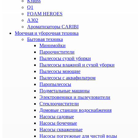
Krauss
Q1
FOAM HEROES
A302
Ароматизаторы CARIBI
Моечная и уборочная техника
Бытовая техника
Минимойки
Пароочистители
Пылесосы сухой уборки
Пылесосы влажной и сухой уборки
Пылесосы моющие
Пылесосы с аквафильтром
Паропылесосы
Подметальные машины
Электровеники и пылеуловители
Стеклоочистители
Домовые станции водоснабжения
Насосы садовые
Насосы бочечные
Насосы скваженные
Насосы погружные для чистой воды