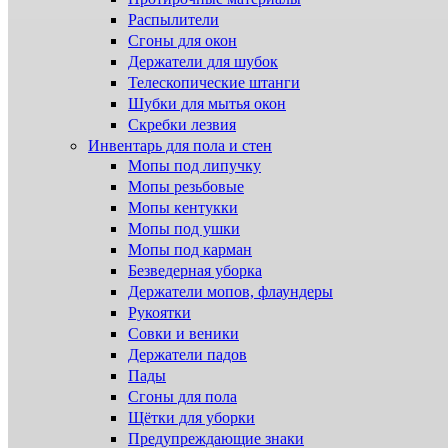
Распылители
Сгоны для окон
Держатели для шубок
Телескопические штанги
Шубки для мытья окон
Скребки лезвия
Инвентарь для пола и стен
Мопы под липучку
Мопы резьбовые
Мопы кентукки
Мопы под ушки
Мопы под карман
Безведерная уборка
Держатели мопов, флаундеры
Рукоятки
Совки и веники
Держатели падов
Пады
Сгоны для пола
Щётки для уборки
Предупреждающие знаки