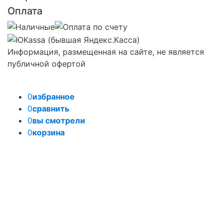
Оплата
Информация, размещенная на сайте, не является
публичной офертой
0
избранное
0
сравнить
0
вы смотрели
0
корзина
Задать вопрос